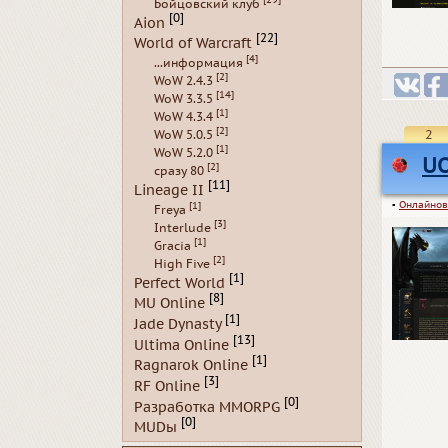
Бойцовский клуб
[0]
Aion
[22]
World of Warcraft
[4]
...информация
[2]
WoW 2.4.3
[14]
WoW 3.3.5
[1]
WoW 4.3.4
[2]
2
WoW 5.0.5
[1]
WoW 5.2.0
U
[2]
сразу 80
[11]
Lineage II
▪
Онлайнов
[1]
Freya
[3]
Interlude
[1]
Gracia
[2]
High Five
[1]
Perfect World
[8]
MU Online
[1]
Jade Dynasty
[13]
Ultima Online
[1]
Ragnarok Online
[3]
RF Online
[0]
Разработка MMORPG
[0]
MUDы