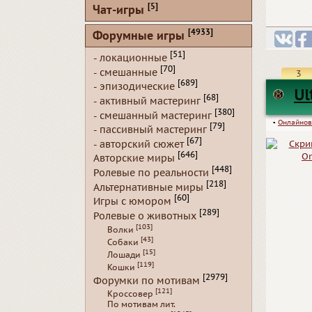
[5]
Чат-игры
[4933]
Форумные игры
[51]
- локационные
[70]
- смешанные
3
[689]
- эпизодические
Ul
[68]
- активный мастеринг
[380]
- смешанный мастеринг
▪
Онлайнов
[79]
- пассивный мастеринг
[67]
- авторский сюжет
[646]
Авторские миры
[448]
Ролевые по реальности
[218]
Альтернативные миры
[60]
Игры с юмором
[289]
Ролевые о животных
[103]
Волки
[43]
Собаки
[15]
Лошади
[119]
Кошки
[2979]
Форумки по мотивам
[121]
Кроссовер
По мотивам лит.