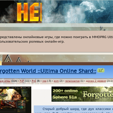
представлены онлайновые игры, где можно поиграть в MMOPRG Ulti
ользовательских ролевых онлайн-игр.
+
rgotten World ::Ultima Online Shard::
12
ые игры
(164)
▪
PvP
(11)
▪
PvE
(8)
▪
rpg
(-3)
▪
pvm
(2)
▪
renaissance
(1)
▪
домен 2 уровня
(211)
Старый добрый шард, где дух классики