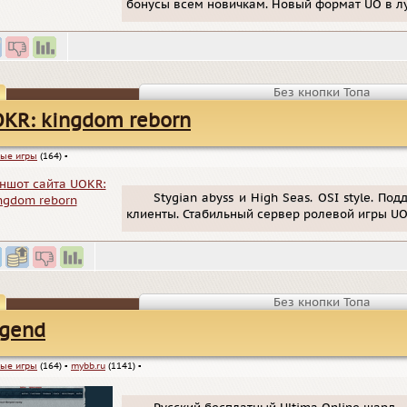
бонусы всем новичкам. Новый формат UO в л
Без кнопки Топа
KR: kingdom reborn
ые игры
(164)
▪
Stygian abyss и High Seas. OSI style. П
клиенты. Стабильный сервер ролевой игры UOK
Без кнопки Топа
gend
ые игры
(164)
▪
mybb.ru
(1141)
▪