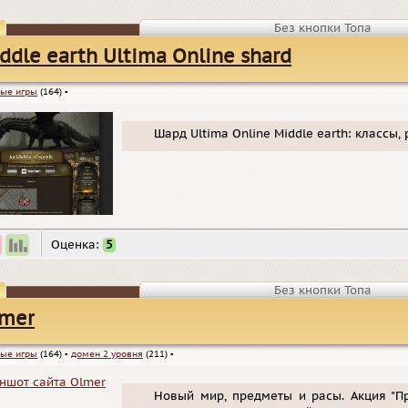
Без кнопки Топа
ddle earth Ultima Online shard
ые игры
(164)
▪
Шард Ultima Online Middle earth: классы,
Оценка:
5
Без кнопки Топа
mer
ые игры
(164)
▪
домен 2 уровня
(211)
▪
Новый мир, предметы и расы. Акция "Пр