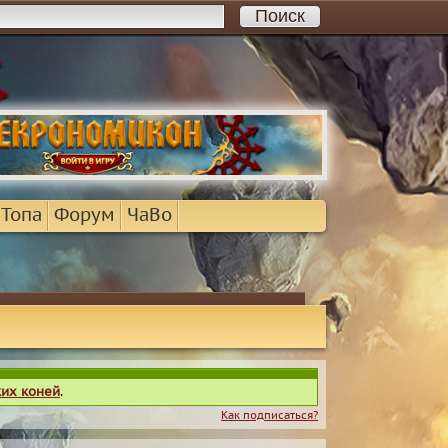
 Топа
Форум
ЧаВо
ких коней
.
Как подписаться?