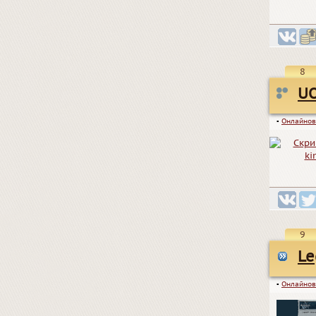
8
UO
▪
Онлайнов
9
Le
▪
Онлайнов