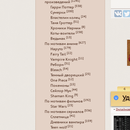
[1245]
произведений
[538]
Гарри Поттер
[200]
Сумерки
[24]
Властелин колец
[51]
Таня Гроттер
[8]
Хроники Нарнии
[238]
Коты-воители
[13]
Ведьмак
[627]
По мотивам аниме
[179]
Наруто
[22]
Fairy Tail
[11]
Vampire Knight
[31]
Реборн
[54]
Bleach
[25]
Темный дворецкий
[12]
One Piece
[15]
Покемоны
4
[44]
Сейлор Мун
[9]
Shaman King
Уд
[192]
По мотивам фильмов
[23]
Star Wars
▪
Онлайнов
[536]
По мотивам сериалов
[41]
Сплетница
[159]
Дневники вампира
[21]
Teen wolf