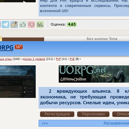
мир для PvP, крафта и исследований. Мы 
контента и современные сервисы. Присое
вселенной UO!
Оценка:
4.65
Без кнопки Топа
+
ORPG
16
ые игры
(164)
▪
домен 2 уровня
(211)
▪
PvP
(11)
▪
PvE
(8)
▪
2 враждующих альянса. 8 кла
экономика, не требующая проведе
добычи ресурсов. Cмелые идеи, уник
Регистрация
Персонажи
Опис
>>>
Расширенное