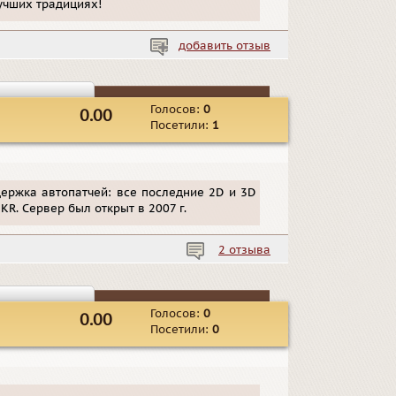
учших традициях!
добавить отзыв
Голосов:
0
0.00
Посетили:
1
оддержка автопатчей: все последние 2D и 3D
R. Сервер был открыт в 2007 г.
2 отзыва
Голосов:
0
0.00
Посетили:
0