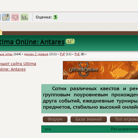
Оценка:
5
+
tima Online: Antares
12
ые игры
(164)
▪
домен 2 уровня
(211)
▪
PvP
(11)
▪
PvE
(8)
▪
Сотни различных квестов и ре
групповым поуровневым прохожден
друга событий, ежедневные турниры
предметов, стабильно высокий онлайн
Форум
База знаний
Топ игрок
>>>
Расширенное