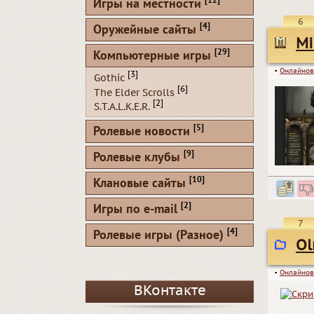
[12]
Игры на местности
6
[4]
Оружейные сайты
Mi
[29]
Компьютерные игры
▪
Онлайнов
[3]
Gothic
[6]
The Elder Scrolls
[2]
S.T.A.L.K.E.R.
[5]
Ролевые новости
[9]
Ролевые клубы
[10]
Клановые сайты
[2]
Игры по e-mail
7
[4]
Ролевые игры (Разное)
Ol
▪
Онлайнов
ВКонтакте