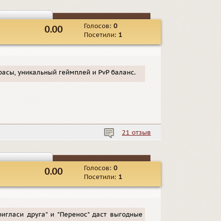
Голосов:
0
0.00
Посетили:
1
 расы, уникальный геймплей и PvP баланс.
21 отзыв
Голосов:
0
0.00
Посетили:
1
игласи друга" и "Перенос" даст выгодные