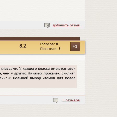
добавить отзыв
Голосов:
8
8.2
+1
Посетили:
3
 классами. У каждого класса имеются свои
 чем у других. Никаких прокачек, скилкап
 скилы! Большой выбор итемов для более
5 отзывов