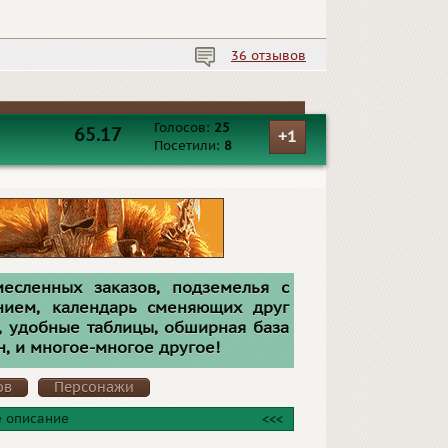
36 отзывов
Голосов:
25
65.17
+1
Посетили:
8
месленных заказов, подземелья с
ием, календарь сменяющих друг
, удобные таблицы, обширная база
, и многое-многое другое!
ов
Персонажи
 описание
<<<