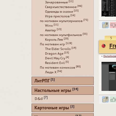
[11]
Зачарованные
[46]
Сверхъестественное
[15]
Однажды в сказке
[16]
Игра престолов
[75]
по мотивам мультсериалов
[11]
Winx
[13]
Аватар
[35]
по мотивам мультфильмов
5
[20]
Король Лев
[128]
По мотивам игр
Fr
[19]
The Elder Scrolls
[15]
Dragon Age
▪
Онлайнов
[4]
Devil May Cry
[5]
Resident Evil
[80]
По мотивам комиксов
[56]
Люди Х
[1]
ЛитРПГ
[14]
Настольные игры
[7]
D&d
[2]
Карточные игры