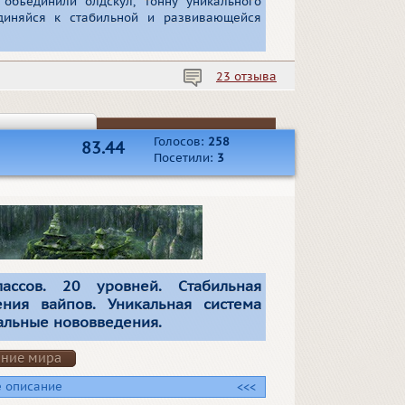
объединили олдскул, тонну уникального
диняйся к стабильной и развивающейся
23 отзыва
Голосов:
258
83.44
Посетили:
3
ссов. 20 уровней. Cтабильная
ния вайпов. Уникальная система
альные нововведения.
ание мира
 описание
<<<