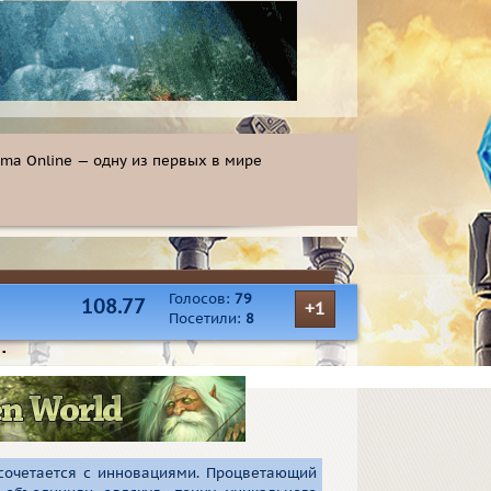
ma Online — одну из первых в мире
Голосов:
79
108.77
+1
Посетили:
8
▪
 сочетается с инновациями. Процветающий