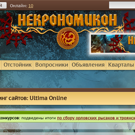
я
Онлайн:
10
Отстойник
Вопросники
Объявления
Кварталы
инг сайтов: Ultima Online
конкурсов
: подведены итоги
по сбору орловских рысаков и троянс