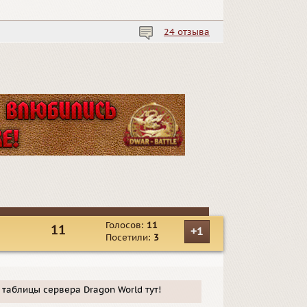
24 отзыва
Голосов:
11
11
+1
Посетили:
3
таблицы сервера Dragon World тут!