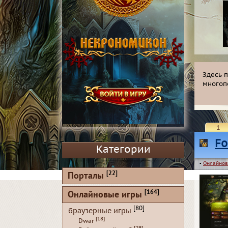
Здесь 
многоп
1
Fo
Категории
▪
Онлайнов
[22]
Порталы
[164]
Онлайновые игры
[80]
браузерные игры
[18]
Dwar
[29]