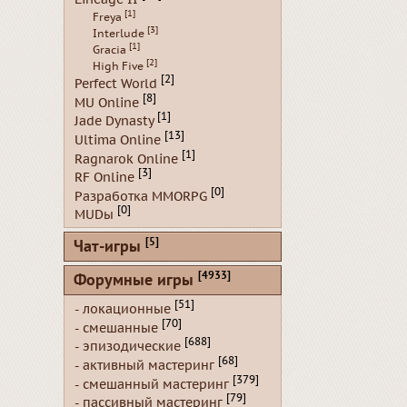
[1]
Freya
[3]
Interlude
[1]
Gracia
[2]
High Five
[2]
Perfect World
[8]
MU Online
[1]
Jade Dynasty
[13]
Ultima Online
[1]
Ragnarok Online
[3]
RF Online
[0]
Разработка MMORPG
[0]
MUDы
[5]
Чат-игры
[4933]
Форумные игры
[51]
- локационные
[70]
- смешанные
[688]
- эпизодические
[68]
- активный мастеринг
[379]
- смешанный мастеринг
[79]
- пассивный мастеринг