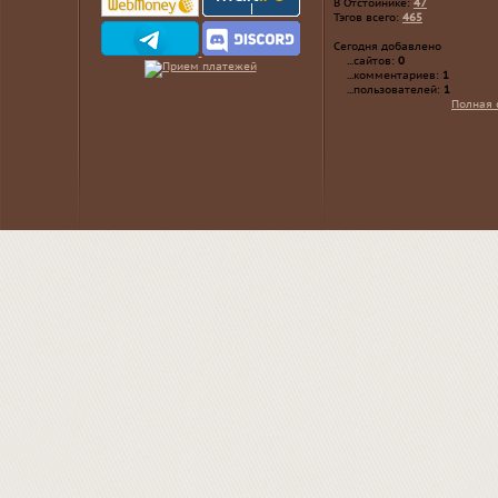
В Отстойнике:
47
Тэгов всего:
465
Сегодня добавлено
...сайтов:
0
...комментариев:
1
...пользователей:
1
Полная 