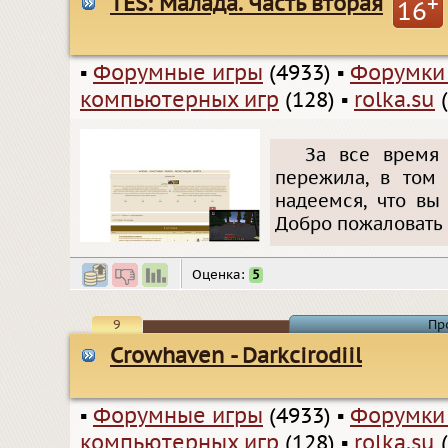
TES: Малада. Часть вторая
+
16
▪
Форумные игры
(4933)
▪
Форумки
компьютерных игр
(128)
▪
rolka.su
(
За все время
пережила, в том 
надеемся, что вы
Добро пожаловать 
Оценка:
5
9
Пр
Crowhaven - Darkcirodiil
▪
Форумные игры
(4933)
▪
Форумки
компьютерных игр
(128)
▪
rolka.su
(