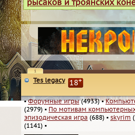
рысаков и троянских кон
1
Tes legacy
+
18
▪
Форумные игры
(4933)
▪
Компьют
(2979)
▪
По мотивам компьютерных
эпизодическая игра
(688)
▪
skyrim
(
(1141)
▪