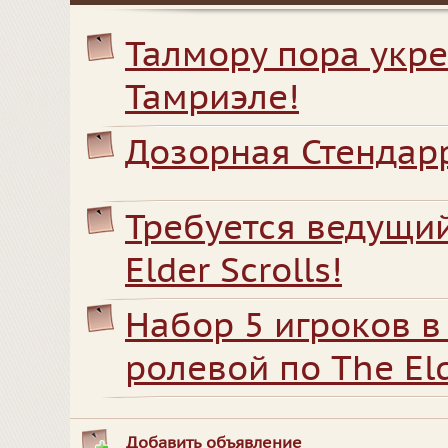
Талмору пора укре
Тамриэле!
Дозорная Стендарр
Требуется ведущий
Elder Scrolls!
Набор 5 игроков в
ролевой по The Eld
Добавить объявление