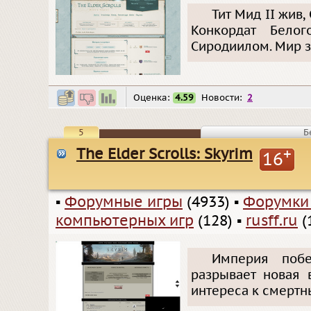
Тит Мид II жив
Конкордат Бело
Сиродиилом. Мир з
Оценка:
4.59
Новости:
2
5
Б
The Elder Scrolls: Skyrim
+
16
▪
Форумные игры
(4933)
▪
Форумки
компьютерных игр
(128)
▪
rusff.ru
(
Империя побе
разрывает новая 
интереса к смертн