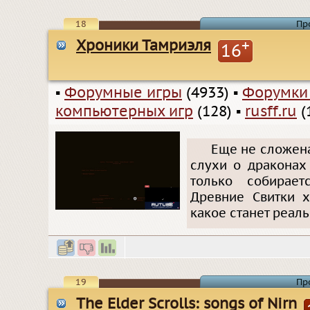
18
Пр
Хроники Тамриэля
+
16
▪
Форумные игры
(4933)
▪
Форумки
компьютерных игр
(128)
▪
rusff.ru
(
Еще не сложена
слухи о драконах
только собирает
Древние Свитки х
какое станет реаль
19
Пр
The Elder Scrolls: songs of Nirn