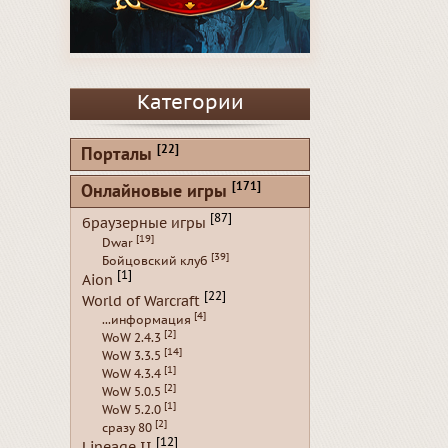
Категории
[22]
Порталы
[171]
Онлайновые игры
[87]
браузерные игры
[19]
Dwar
[39]
Бойцовский клуб
[1]
Aion
[22]
World of Warcraft
[4]
...информация
[2]
WoW 2.4.3
[14]
WoW 3.3.5
[1]
WoW 4.3.4
[2]
WoW 5.0.5
[1]
WoW 5.2.0
[2]
сразу 80
[12]
Lineage II