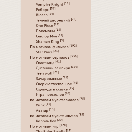
[11]
Vampire Knight
[31]
Реборн
[54]
Bleach
[25]
Темный дворецкий
[12]
One Piece
[15]
Покемоны
[44]
Сейлор Мун
[9]
Shaman King
[192]
По мотивам фильмов
[23]
Star Wars
[536]
По мотивам сериалов
[41]
Сплетница
[159]
Дневники вампира
[21]
Teen wolf
[11]
Зачарованные
[46]
Сверхъестественное
[15]
Однажды в сказке
[16]
Игра престолов
[75]
по мотивам мультсериалов
[11]
Winx
[13]
Аватар
[35]
по мотивам мультфильмов
[20]
Король Лев
[128]
По мотивам игр
[19]
The Elder Scrolls