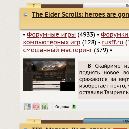
7
Б
The Elder Scrolls: heroes are go
▪
Форумные игры
(4933)
▪
Форумки
компьютерных игр
(128)
▪
rusff.ru
(
смешанный мастеринг
(379)
▪
В Скайриме и
поднять новое в
сражаются за вер
изобретает нечто, 
оставили Тамриэль
Оценка:
5
8
Пр