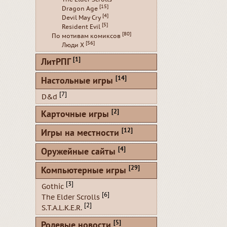
[15]
Dragon Age
[4]
Devil May Cry
[5]
Resident Evil
[80]
По мотивам комиксов
[56]
Люди Х
[1]
ЛитРПГ
[14]
Настольные игры
[7]
D&d
[2]
Карточные игры
[12]
Игры на местности
[4]
Оружейные сайты
[29]
Компьютерные игры
[3]
Gothic
[6]
The Elder Scrolls
[2]
S.T.A.L.K.E.R.
[5]
Ролевые новости