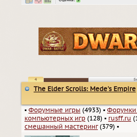
Оценка:
5
4
Б
The Elder Scrolls: Mede's Empire
▪
Форумные игры
(4933)
▪
Форумки
компьютерных игр
(128)
▪
rusff.ru
(
смешанный мастеринг
(379)
▪