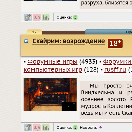
разруха, близятся 
Оценка:
5
17
Пр
Скайрим: возрождение
+
18
▪
Форумные игры
(4933)
▪
Форумки
компьютерных игр
(128)
▪
rusff.ru
(
Мы просто оч
Виндхельма и ра
осеннее золото Р
мудрость Коллегии 
ведь мы и есть Ска
Оценка:
5
Новости:
4