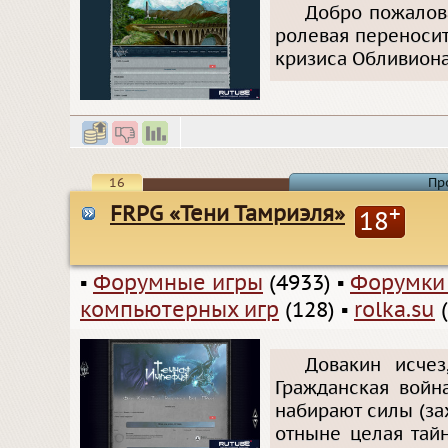
Добро пожалова
ролевая переносит
кризиса Обливиона
16
Пр
FRPG «Тени Тамриэля»
+
18
▪
Форумные игры
(4933)
▪
Форумки
компьютерных игр
(128)
▪
rolka.su
(
Довакин исчез
Гражданская войн
набирают силы (за
отныне целая тайн