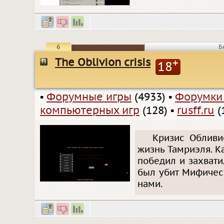
6
Б
The Oblivion crisis
+
18
▪
Форумные игры
(4933)
▪
Форумки
компьютерных игр
(128)
▪
rusff.ru
(
Кризис Обливи
жизнь Тамриэля. 
победил и захвати
был убит Мифичес
нами.