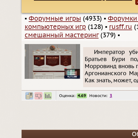
▪
Форумные игры
(4933)
▪
Форумки
компьютерных игр
(128)
▪
rusff.ru
(
смешанный мастеринг
(379)
▪
Император уби
Братьев Бури по
Морровинд вновь п
Аргонианского Ма
Как знать, может, о
Оценка:
4.69
Новости:
3
О