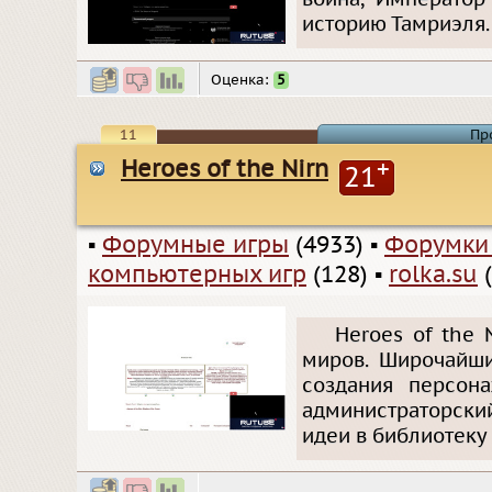
историю Тамриэля.
Оценка:
5
11
Пр
Heroes of the Nirn
+
21
▪
Форумные игры
(4933)
▪
Форумки
компьютерных игр
(128)
▪
rolka.su
(
Heroes of the 
миров. Широчайши
создания персон
администраторски
идеи в библиотеку 