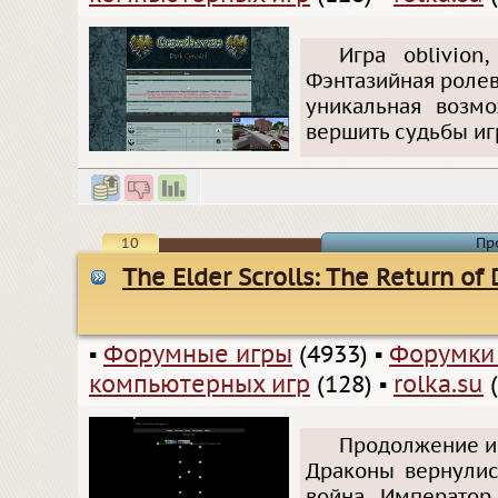
Игра oblivio
Фэнтазийная ролева
уникальная возмо
вершить судьбы иг
10
Пр
The Elder Scrolls: The Return of
▪
Форумные игры
(4933)
▪
Форумки
компьютерных игр
(128)
▪
rolka.su
(
Продолжение ис
Драконы вернулис
война, Император