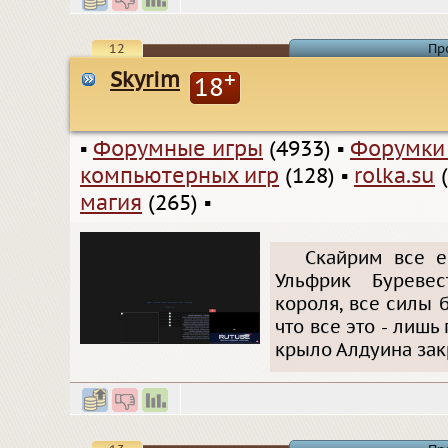
12
Пр
Skyrim
+
18
▪
Форумные игры
(4933)
▪
Форумки
компьютерных игр
(128)
▪
rolka.su
(
магия
(265)
▪
Скайрим все е
Ульфрик Буревес
короля, все силы 
что все это - лишь
крыло Алдуина зак