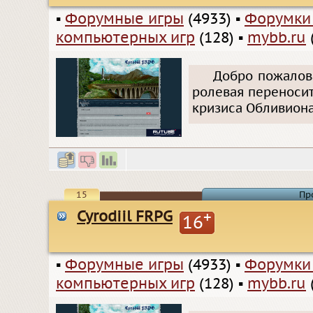
▪
Форумные игры
(4933)
▪
Форумки
компьютерных игр
(128)
▪
mybb.ru
Добро пожалова
ролевая переносит
кризиса Обливиона
15
Пр
Cyrodiil FRPG
+
16
▪
Форумные игры
(4933)
▪
Форумки
компьютерных игр
(128)
▪
mybb.ru