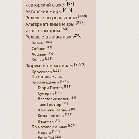
[67]
- авторский сюжет
[646]
Авторские миры
[448]
Ролевые по реальности
[217]
Альтернативные миры
[60]
Игры с юмором
[290]
Ролевые о животных
[103]
Волки
[43]
Собаки
[15]
Лошади
[119]
Кошки
[2979]
Форумки по мотивам
[121]
Кроссовер
По мотивам лит.
[1245]
произведений
[538]
Гарри Поттер
[200]
Сумерки
[24]
Властелин колец
[51]
Таня Гроттер
[8]
Хроники Нарнии
[238]
Коты-воители
[13]
Ведьмак
[627]
По мотивам аниме
[179]
Наруто
[22]
Fairy Tail