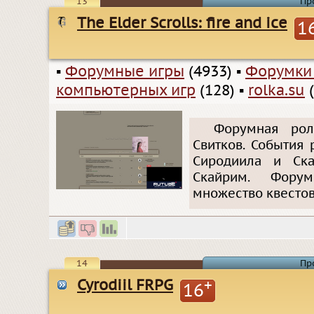
13
Пр
The Elder Scrolls: fire and ice
1
▪
Форумные игры
(4933)
▪
Форумки
компьютерных игр
(128)
▪
rolka.su
(
Форумная рол
Свитков. События
Сиродиила и Ска
Скайрим. Фору
множество квестов
14
Пр
Cyrodiil FRPG
+
16