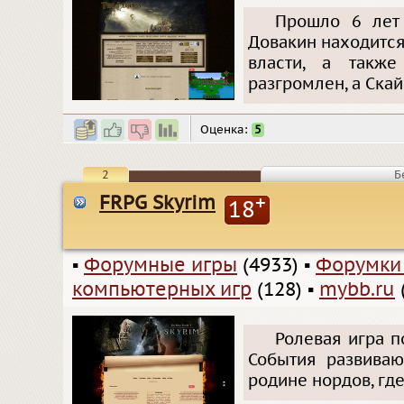
Прошло 6 лет 
Довакин находится
власти, а такж
разгромлен, а Ска
Оценка:
5
2
Б
FRPG Skyrim
+
18
▪
Форумные игры
(4933)
▪
Форумки
компьютерных игр
(128)
▪
mybb.ru
Ролевая игра п
События развиваю
родине нордов, где