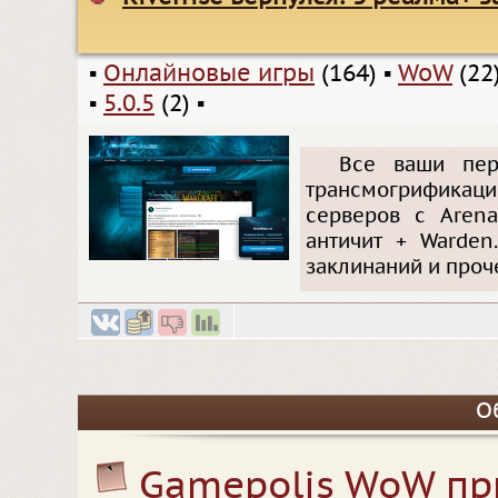
▪
Онлайновые игры
(164)
▪
WoW
(22
▪
5.0.5
(2)
▪
Все ваши пер
трансмогрификаци
серверов с Arena
античит + Warden
заклинаний и проче
О
Gamepolis WoW при