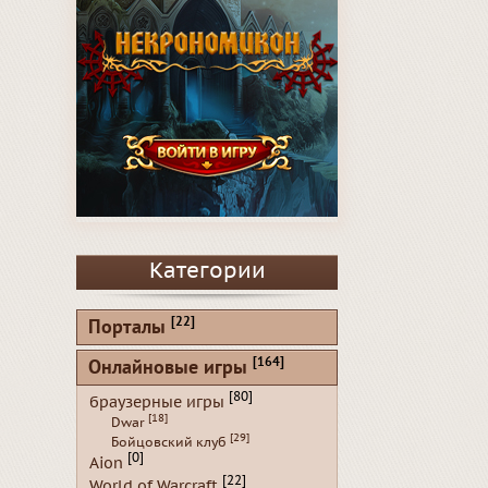
Категории
[22]
Порталы
[164]
Онлайновые игры
[80]
браузерные игры
[18]
Dwar
[29]
Бойцовский клуб
[0]
Aion
[22]
World of Warcraft