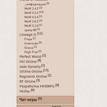
[4]
...информация
[2]
WoW 2.4.3
[14]
WoW 3.3.5
[1]
WoW 4.3.4
[2]
WoW 5.0.5
[1]
WoW 5.2.0
[2]
сразу 80
[11]
Lineage II
[1]
Freya
[3]
Interlude
[1]
Gracia
[2]
High Five
[1]
Perfect World
[8]
MU Online
[1]
Jade Dynasty
[13]
Ultima Online
[1]
Ragnarok Online
[3]
RF Online
[0]
Разработка MMORPG
[0]
MUDы
[5]
Чат-игры