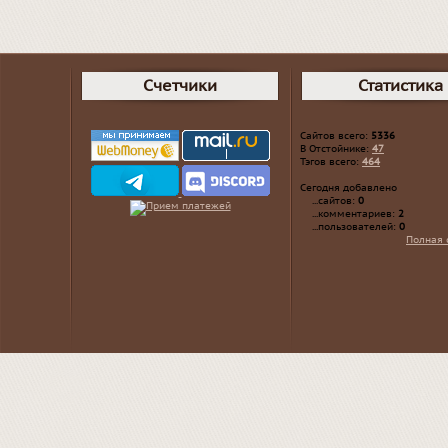
Счетчики
Статистика
Сайтов всего:
5336
В Отстойнике:
47
Тэгов всего:
464
Сегодня добавлено
...сайтов:
0
...комментариев:
2
...пользователей:
0
Полная 