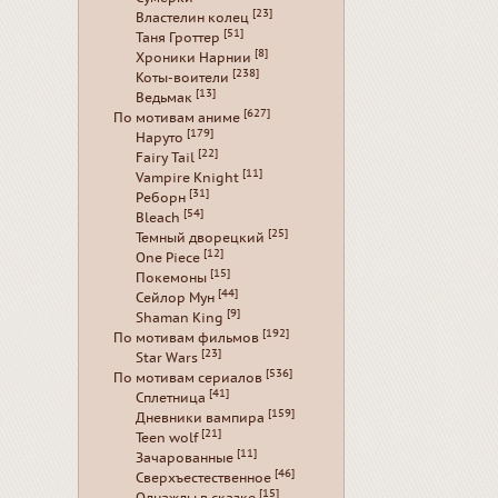
[23]
Властелин колец
[51]
Таня Гроттер
[8]
Хроники Нарнии
[238]
Коты-воители
[13]
Ведьмак
[627]
По мотивам аниме
[179]
Наруто
[22]
Fairy Tail
[11]
Vampire Knight
[31]
Реборн
[54]
Bleach
[25]
Темный дворецкий
[12]
One Piece
[15]
Покемоны
[44]
Сейлор Мун
[9]
Shaman King
[192]
По мотивам фильмов
[23]
Star Wars
[536]
По мотивам сериалов
[41]
Сплетница
[159]
Дневники вампира
[21]
Teen wolf
[11]
Зачарованные
[46]
Сверхъестественное
[15]