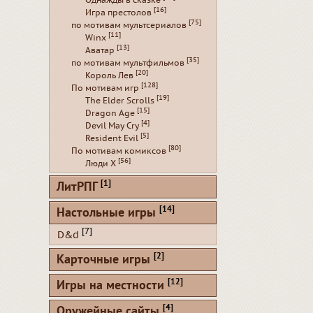
Однажды в сказке
[16]
Игра престолов
[75]
по мотивам мультсериалов
[11]
Winx
[13]
Аватар
[35]
по мотивам мультфильмов
[20]
Король Лев
[128]
По мотивам игр
[19]
The Elder Scrolls
[15]
Dragon Age
[4]
Devil May Cry
[5]
Resident Evil
[80]
По мотивам комиксов
[56]
Люди Х
[1]
ЛитРПГ
[14]
Настольные игры
[7]
D&d
[2]
Карточные игры
[12]
Игры на местности
[4]
Оружейные сайты