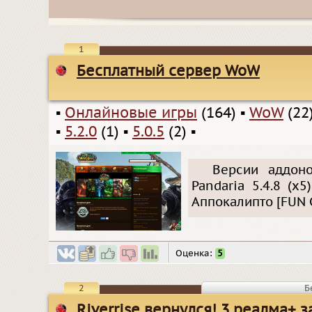
1
Бесплатный сервер WoW
▪
Онлайновые игры
(164)
▪
WoW
(22
▪
5.2.0
(1)
▪
5.0.5
(2)
▪
Версии аддонов
Pandaria 5.4.8 (х
Аппокалипто [FUN 
Оценка:
5
2
Б
Riverrise вернулся! 3 реалма+ 