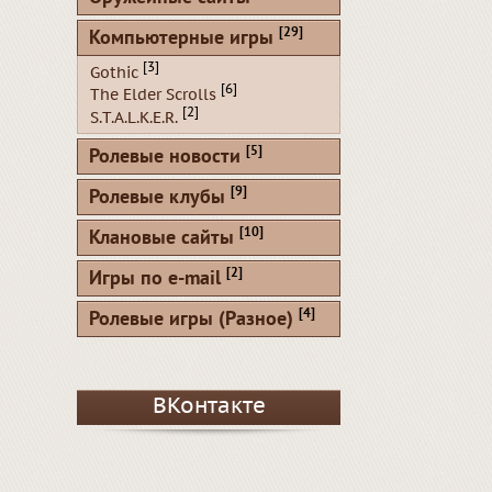
[29]
Компьютерные игры
[3]
Gothic
[6]
The Elder Scrolls
[2]
S.T.A.L.K.E.R.
[5]
Ролевые новости
[9]
Ролевые клубы
[10]
Клановые сайты
[2]
Игры по e-mail
[4]
Ролевые игры (Разное)
ВКонтакте