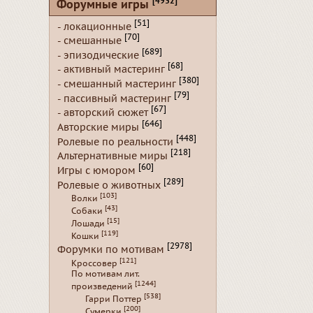
[4932]
Форумные игры
[51]
- локационные
[70]
- смешанные
[689]
- эпизодические
[68]
- активный мастеринг
[380]
- смешанный мастеринг
[79]
- пассивный мастеринг
[67]
- авторский сюжет
[646]
Авторские миры
[448]
Ролевые по реальности
[218]
Альтернативные миры
[60]
Игры с юмором
[289]
Ролевые о животных
[103]
Волки
[43]
Собаки
[15]
Лошади
[119]
Кошки
[2978]
Форумки по мотивам
[121]
Кроссовер
По мотивам лит.
[1244]
произведений
[538]
Гарри Поттер
[200]
Сумерки