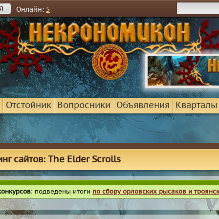
я
Онлайн:
5
Отстойник
Вопросники
Объявления
Кварталы
нг сайтов: The Elder Scrolls
конкурсов
: подведены итоги
по сбору орловских рысаков и троянс