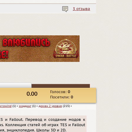
3 отзыва
Голосов:
0
0.00
Посетили:
0
rrowind
(1)
▪
моддинг
(1)
▪
домен 2 уровня
(215)
▪
S и Fallout. Перевод и создание модов к
gas. Коллекция статей об играх TES и Fallout
рия, энциклопедия. Школы 3D и 2D.