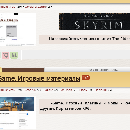
рные игры
(29)
▪
wordpress.com
(1)
▪
Наслаждайтесь чтением книг из The Elder 
Без кнопки Топа
+
Game. Игровые материалы
16
рные игры
(29)
▪
ucoz.ru
(22)
▪
Fallout
(2)
▪
Oblivion
(2)
▪
Моды
(3)
▪
Плагины
(3)
▪
()
▪
T-Game. Игровые плагины и моды к RPG 
другим. Карты миров RPG.