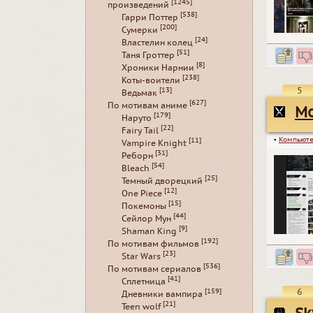
[1245]
произведений
[538]
Гарри Поттер
[200]
Сумерки
[24]
Властелин колец
[51]
Таня Гроттер
[8]
Хроники Нарнии
[238]
Коты-воители
5
[13]
Ведьмак
[627]
По мотивам аниме
Мо
[179]
Наруто
[22]
Fairy Tail
▪
Компьюте
[11]
Vampire Knight
[31]
Реборн
[54]
Bleach
[25]
Темный дворецкий
[12]
One Piece
[15]
Покемоны
[44]
Сейлор Мун
[9]
Shaman King
[192]
По мотивам фильмов
[23]
Star Wars
[536]
По мотивам сериалов
[41]
Сплетница
6
[159]
Дневники вампира
[21]
Teen wolf