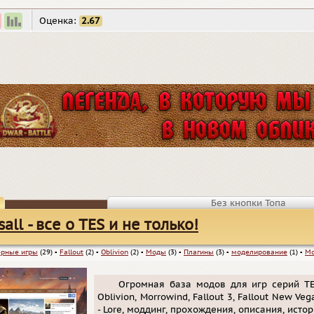
Оценка:
2.67
Без кнопки Топа
sall - все о TES и не только!
рные игры
(29)
▪
Fallout
(2)
▪
Oblivion
(2)
▪
Моды
(3)
▪
Плагины
(3)
▪
моделирование
(1)
▪
Mo
Огромная база модов для игр серий TE
Oblivion, Morrowind, Fallout 3, Fallout New Ve
- Lore, моддинг, прохождения, описания, исто