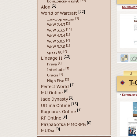
Бойцовский клуб
[1]
Aion
▪
Компьюте
[22]
World of Warcraft
[4]
...информация
[2]
WoW 2.4.3
[14]
WoW 3.3.5
[1]
WoW 4.3.4
[2]
WoW 5.0.5
[1]
WoW 5.2.0
[2]
сразу 80
[12]
Lineage II
[1]
Freya
[3]
Interlude
3
[1]
Gracia
[2]
High Five
T-
[2]
Perfect World
[8]
MU Online
▪
Компьюте
[1]
Jade Dynasty
[13]
Ultima Online
[1]
Ragnarok Online
[3]
RF Online
[0]
Разработка MMORPG
[0]
MUDы