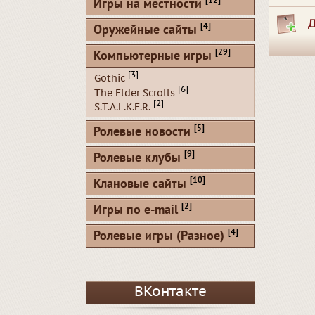
[12]
Игры на местности
Д
[4]
Оружейные сайты
[29]
Компьютерные игры
[3]
Gothic
[6]
The Elder Scrolls
[2]
S.T.A.L.K.E.R.
[5]
Ролевые новости
[9]
Ролевые клубы
[10]
Клановые сайты
[2]
Игры по e-mail
[4]
Ролевые игры (Разное)
ВКонтакте