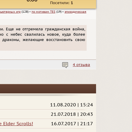
Посетили:
1
ьютерных игр
(128)
▪
по мотивам TES
(19)
▪
эпизодическая
ии. Еще не отгремела гражданская война,
но с небес свалилась новое, куда более
ь драконы, желающие восстановить свою
4 отзыва
11.08.2020 | 15:24
21.07.2018 | 20:43
Elder Scrolls!
16.07.2017 | 21:17