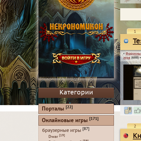
1
Te
▪
Форумны
игра
(688)
Категории
[22]
Порталы
[171]
Онлайновые игры
2
[87]
браузерные игры
Кн
[19]
Dwar
[39]