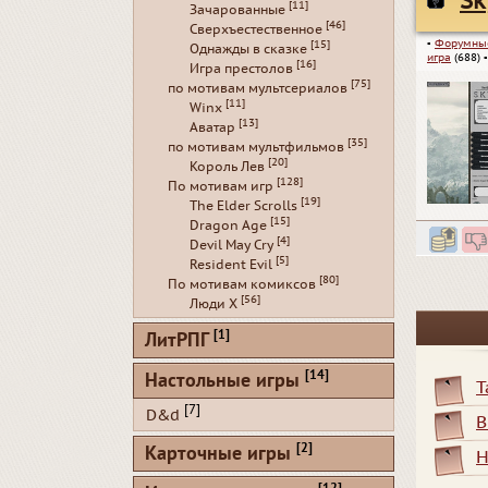
Sk
[11]
Зачарованные
[46]
Сверхъестественное
▪
Форумны
[15]
Однажды в сказке
игра
(688)
[16]
Игра престолов
[75]
по мотивам мультсериалов
[11]
Winx
[13]
Аватар
[35]
по мотивам мультфильмов
[20]
Король Лев
[128]
По мотивам игр
[19]
The Elder Scrolls
[15]
Dragon Age
[4]
Devil May Cry
[5]
Resident Evil
[80]
По мотивам комиксов
[56]
Люди Х
[1]
ЛитРПГ
[14]
Настольные игры
Т
[7]
D&d
В
[2]
Карточные игры
Н