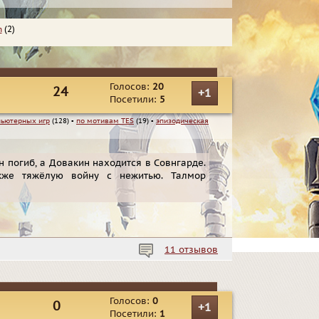
m
(2)
Голосов:
20
24
+1
Посетили:
5
ьютерных игр
(128)
▪
по мотивам TES
(19)
▪
эпизодическая
н погиб, а Довакин находится в Совнгарде.
кже тяжёлую войну с нежитью. Талмор
11 отзывов
Голосов:
0
0
+1
Посетили:
1