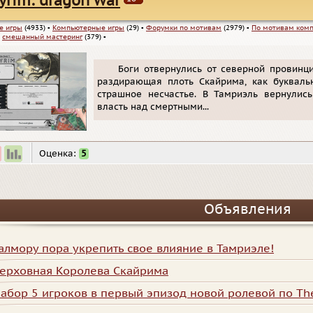
yrim: dragon war
е игры
(4933)
▪
Компьютерные игры
(29)
▪
Форумки по мотивам
(2979)
▪
По мотивам комп
▪
смешанный мастеринг
(379)
▪
Боги отвернулись от северной провинц
раздирающая плоть Скайрима, как букваль
страшное несчастье. В Тамриэль вернулис
власть над смертными...
Оценка:
5
Объявления
алмору пора укрепить свое влияние в Тамриэле!
ерховная Королева Скайрима
абор 5 игроков в первый эпизод новой ролевой по The 