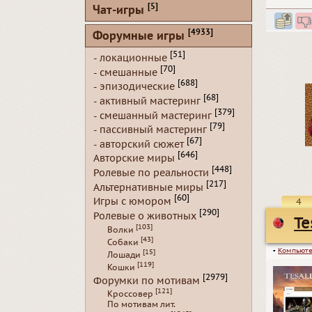
[5]
Чат-игры
[4933]
Форумные игры
[51]
- локационные
[70]
- смешанные
[688]
- эпизодические
[68]
- активный мастеринг
[379]
- смешанный мастеринг
[79]
- пассивный мастеринг
[67]
- авторский сюжет
[646]
Авторские миры
[448]
Ролевые по реальности
[217]
Альтернативные миры
[60]
Игры с юмором
4
[290]
Ролевые о животных
Te
[103]
Волки
[43]
Собаки
▪
Компьюте
[15]
Лошади
[119]
Кошки
[2979]
Форумки по мотивам
[121]
Кроссовер
По мотивам лит.