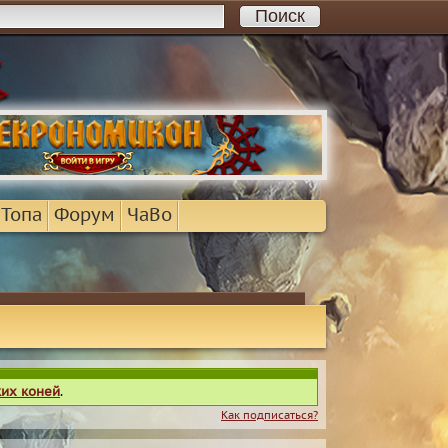
 Топа
Форум
ЧаВо
ких коней
.
Как подписаться?