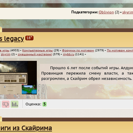
Подкатегории:
Oblivion
(2)
▪
skyri
+
s legacy
18
е игры
(4933)
▪
Компьютерные игры
(29)
▪
Форумки по мотивам
(2979)
▪
По мотивам комп
▪
skyrim
(2)
▪
смешанный мастеринг
(379)
▪
mybb.ru
(1141)
▪
Прошло 6 лет после событий игры. Алдуи
Провинция пережила смену власти, а та
разгромлен, а Скайрим обрел независимость.
Оценка:
5
иги из Скайрима