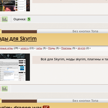
Оценка:
5
Без кнопки Топа
ды для Skyrim
рные игры
(29)
▪
ucoz.ru
(22)
▪
читы
(3)
▪
Моды
(3)
▪
Плагины
(3)
▪
skyrim
(2)
▪
Всё для Skyrim, моды skyrim, плагины и та
Без кнопки Топа
+
18