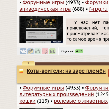
▪
Форумные игры
(4933)
▪
Форумки
эпизодическая игра
(688)
▪
f-rpg.ru
У нас нет па
приключений, те
присматривает кос
то самое время пр
Оценка:
4.93
7
Коты-воители: на заре племён
▪
Форумные игры
(4933)
▪
Форумки
литературных произведений
(1245
кошки
(119)
▪
ролевые о животных