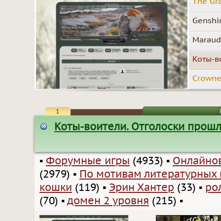
The Gr
Genshi
Maraude
Коты-в
Crowne
1
Коты-воители. Отголоски прош
▪
Форумные игры
(4933)
▪
Онлайно
(2979)
▪
По мотивам литературных
кошки
(119)
▪
Эрин Хантер
(33)
▪
ро
(70)
▪
домен 2 уровня
(215)
▪