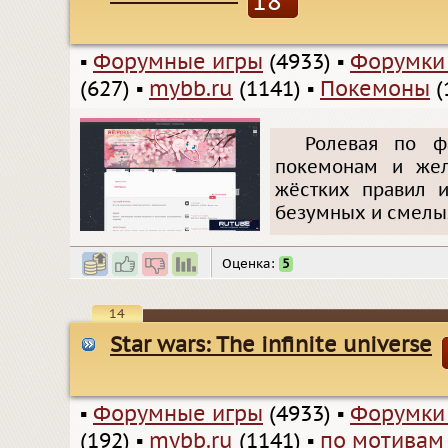
18
▪
Форумные игры
(4933)
▪
Форумки
(627)
▪
mybb.ru
(1141)
▪
Покемоны
(
Ролевая по ф
покемонам и жела
жёстких правил и
безумных и смелы
Оценка:
5
14
Star wars: The infinite universe
▪
Форумные игры
(4933)
▪
Форумки
(192)
▪
mybb.ru
(1141)
▪
по мотивам 