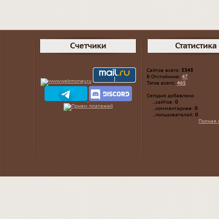
Счетчики
Статистика
Сайтов всего:
5343
В Отстойнике:
47
Тэгов всего:
465
Сегодня добавлено
...сайтов:
0
...комментариев:
0
...пользователей:
0
Полная 