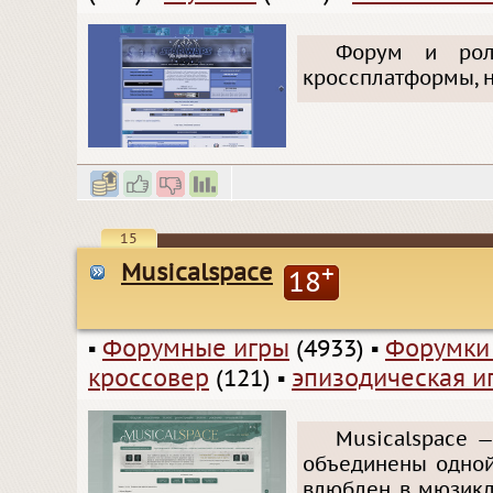
Форум и роле
кроссплатформы, н
15
Musicalspace
+
18
▪
Форумные игры
(4933)
▪
Форумки
кроссовер
(121)
▪
эпизодическая и
Musicalspace —
объединены одной
влюблен в мюзикл