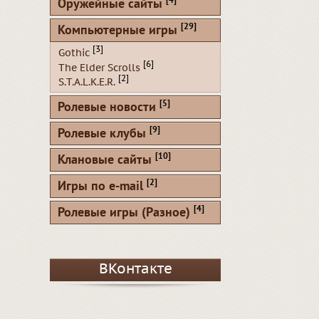
[4]
Оружейные сайты
[29]
Компьютерные игры
[3]
Gothic
[6]
The Elder Scrolls
[2]
S.T.A.L.K.E.R.
[5]
Ролевые новости
[9]
Ролевые клубы
[10]
Клановые сайты
[2]
Игры по e-mail
[4]
Ролевые игры (Разное)
ВКонтакте