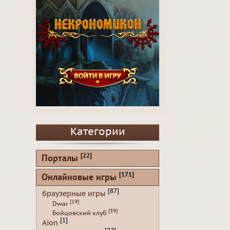
Категории
[22]
Порталы
[171]
Онлайновые игры
[87]
браузерные игры
[19]
Dwar
[39]
Бойцовский клуб
[1]
Aion