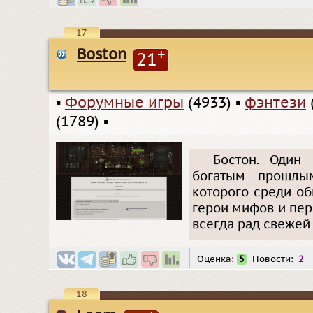
17
Boston
+
21
▪
Форумные игры
(4933)
▪
фэнтези
(1789)
▪
Бостон. Один
богатым прошлы
которого среди о
герои мифов и пер
всегда рад свежей
Оценка:
5
Новости:
2
18