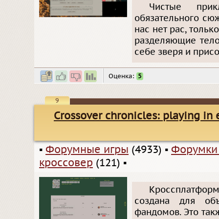
Чистые при
обязательного сюж
нас нет рас, толь
разделяющие тело
себе зверя и прис
Оценка:
5
9
Crossover chronicles: playing in 
▪
Форумные игры
(4933)
▪
Форумки
кроссовер
(121)
▪
Кроссплатформа
создана для объ
фандомов. Это так