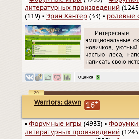
литературных произведений
(1245
(119)
▪
Эрин Хантер
(33)
▪
ролевые 
Интересные 
эмоциональные сю
новичков, уютный
частью леса, нап
написать свою ист
Оценка:
5
20
Warriors: dawn
+
16
▪
Форумные игры
(4933)
▪
Форумки
литературных произведений
(1245