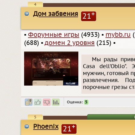
4
Дом забвения
+
21
▪
Форумные игры
(4933)
▪
mybb.ru
(
(688)
▪
домен 2 уровня
(215)
▪
Мы рады привет
Casa dell'Oblio"
мужчин, готовый п
развлечения. П
порочные грезы ст
Оценка:
5
5
Phoenix
+
21