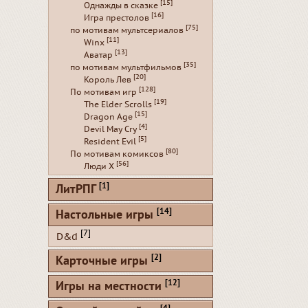
[15]
Однажды в сказке
[16]
Игра престолов
[75]
по мотивам мультсериалов
[11]
Winx
[13]
Аватар
[35]
по мотивам мультфильмов
[20]
Король Лев
[128]
По мотивам игр
[19]
The Elder Scrolls
[15]
Dragon Age
[4]
Devil May Cry
[5]
Resident Evil
[80]
По мотивам комиксов
[56]
Люди Х
[1]
ЛитРПГ
[14]
Настольные игры
[7]
D&d
[2]
Карточные игры
[12]
Игры на местности