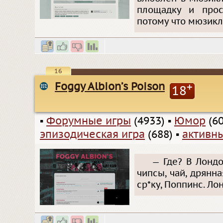
площадку и прос
потому что мюзикл
16
Foggy Albion’s Poison
+
18
▪
Форумные игры
(4933)
▪
Юмор
(60
эпизодическая игра
(688)
▪
активн
— Где? В Лондон
чипсы, чай, дрянна
ср*ку, Поппинс. Ло