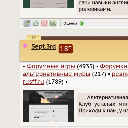
свои навыки англи
ролевиками.
Оценка:
5
10
Sept.3rd
+
18
▪
Форумные игры
(4933)
▪
Форумки
альтернативные миры
(217)
▪
реал
rusff.ru
(1789)
▪
Альтернативная
Клуб усталых мил
Приходи к нам, у 