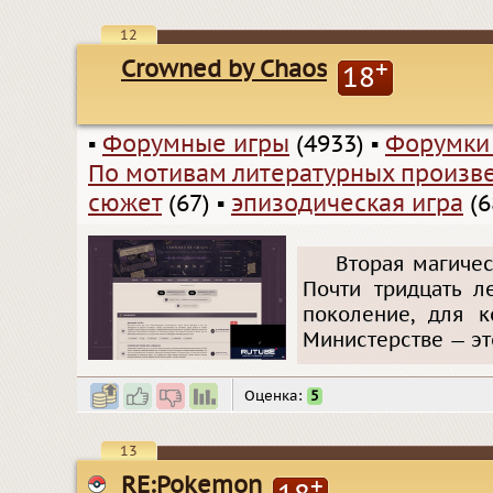
12
Crowned by Chaos
+
18
▪
Форумные игры
(4933)
▪
Форумки
По мотивам литературных произв
сюжет
(67)
▪
эпизодическая игра
(6
Вторая магичес
Почти тридцать л
поколение, для к
Министерстве — эт
Оценка:
5
13
RE:Pokemon
+