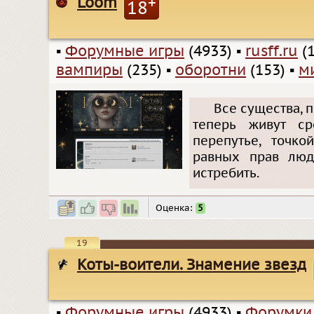
Loom
+
18
▪
Форумные игры
(4933)
▪
rusff.ru
(1
вампиры
(235)
▪
оборотни
(153)
▪
м
Все существа, п
теперь живут ср
перепутье, точко
равных прав люд
истребить.
Оценка:
5
19
Коты-воители. Знамение звезд
▪
Форумные игры
(4933)
▪
Форумки