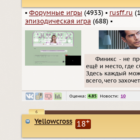
▪
Форумные игры
(4933)
▪
rusff.ru
(1
эпизодическая игра
(688)
▪
Финикс - не пр
ещё и место, где 
Здесь каждый може
всего, чего захочет.
Оценка:
4.85
Новости:
10
6
Yellowcross
+
18