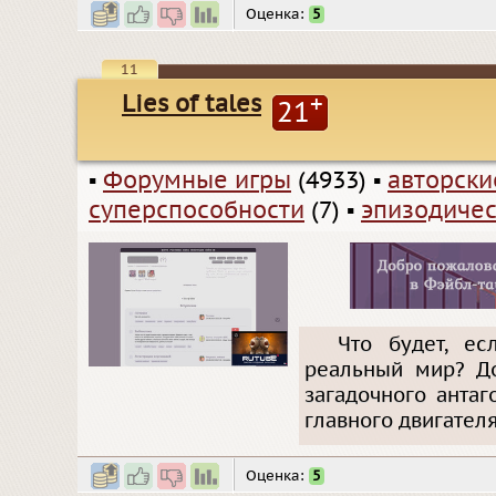
Оценка:
5
11
Lies of tales
+
21
▪
Форумные игры
(4933)
▪
авторск
суперспособности
(7)
▪
эпизодичес
Что будет, е
реальный мир? До
загадочного анта
главного двигателя
Оценка:
5