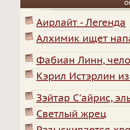
О
Аирлайт - Легенда
Алхимик ищет нап
Фабиан Линн, чел
Кэрил Истэрлин и
Зэйтар С'айрис, э
Светлый жрец