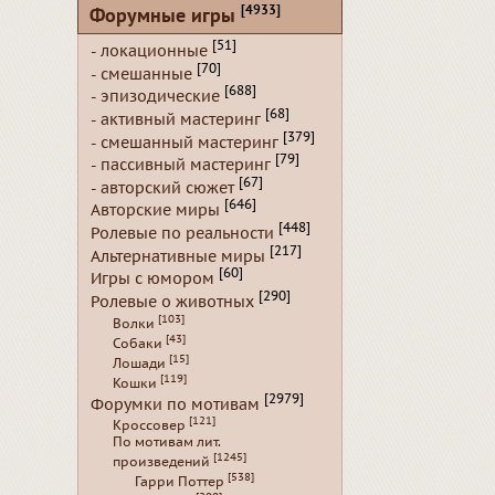
[4933]
Форумные игры
[51]
- локационные
[70]
- смешанные
[688]
- эпизодические
[68]
- активный мастеринг
[379]
- смешанный мастеринг
[79]
- пассивный мастеринг
[67]
- авторский сюжет
[646]
Авторские миры
[448]
Ролевые по реальности
[217]
Альтернативные миры
[60]
Игры с юмором
[290]
Ролевые о животных
[103]
Волки
[43]
Собаки
[15]
Лошади
[119]
Кошки
[2979]
Форумки по мотивам
[121]
Кроссовер
По мотивам лит.
[1245]
произведений
[538]
Гарри Поттер