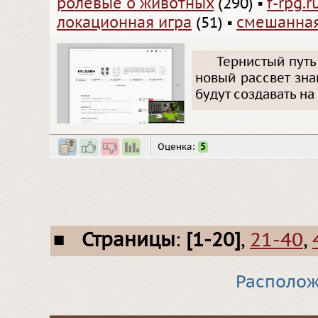
ролевые о животных
(290)
▪
f-rpg.r
локационная игра
(51)
▪
смешанная
Тернистый путь
новый рассвет зна
будут создавать на
Оценка:
5
■
Страницы
:
[1-20]
,
21-40
,
Располож