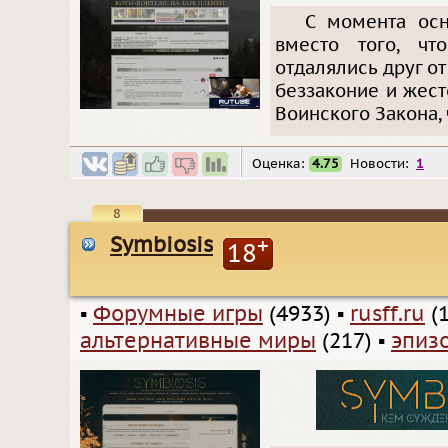
С момента ос
вместо того, чт
отдалялись друг от
беззаконие и жест
Воинского Закона,
Оценка:
4.75
Новости:
1
8
Symbiosis
+
18
▪
Форумные игры
(4933)
▪
rusff.ru
(1
альтернативные миры
(217)
▪
эпиз