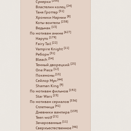
[200]
Сумерки
[24]
Властелин колец
[51]
Таня Гроттер
[8]
Хроники Нарнии
[238]
Коты-воители
[13]
Ведьмак
[627]
По мотивам аниме
[179]
Наруто
[22]
Fairy Tail
[11]
Vampire Knight
[31]
Реборн
[54]
Bleach
[25]
Темный дворецкий
[12]
One Piece
[15]
Покемоны
[44]
Сейлор Мун
[9]
Shaman King
[192]
По мотивам фильмов
[23]
Star Wars
[536]
По мотивам сериалов
[41]
Сплетница
[159]
Дневники вампира
[21]
Teen wolf
[11]
Зачарованные
[46]
Сверхъестественное