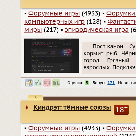
▪
Форумные игры
(4933)
▪
Форумки
компьютерных игр
(128)
▪
Фантаст
миры
(217)
▪
эпизодическая игра
(6
Пост-канон C
кормит рыб, Чёрн
город. Грязный
взрослых. Подключа
Оценка:
5
Бонус:
171
Новости
3
Киндрэт: тёмные союзы
+
18
▪
Форумные игры
(4933)
▪
Форумки