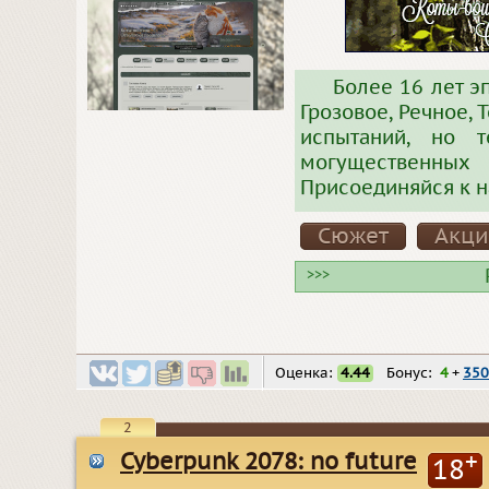
Более 16 лет э
Грозовое, Речное,
испытаний, но 
могущественны
Присоединяйся к н
Сюжет
Акц
>>>
Оценка:
4.44
Бонус:
4
+
350
2
Cyberpunk 2078: no future
+
18