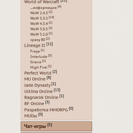
[22]
World of Warcraft
[4]
...информация
[2]
WoW 2.4.3
[14]
WoW 3.3.5
[1]
WoW 4.3.4
[2]
WoW 5.0.5
[1]
WoW 5.2.0
[2]
сразу 80
[12]
Lineage II
[1]
Freya
[3]
Interlude
[1]
Gracia
[2]
High Five
[2]
Perfect World
[8]
MU Online
[1]
Jade Dynasty
[13]
Ultima Online
[1]
Ragnarok Online
[3]
RF Online
[0]
Разработка MMORPG
[0]
MUDы
[5]
Чат-игры